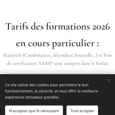
Tarifs des formations 2026
en cours particulier :
Matériels (Combinaison, détendeur, bouteille…) et frais
de certification ANMP sont compris dans le forfait
Niveau 1
560 €
Ce site utilise des cookies pour permettre le bon
Formation : 5 plongées + Théorie
fonctionnement, la sécurité, et vous offrir la meilleure
expérience utilisateur possible.
PA 20
660 €
N'acceptez que le nécessaire
Tout accepter
Formation : 6 plongées + Théorie