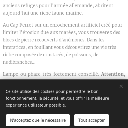
anciens refuges pour l'armée allemande, abritent
aujourd'hui une riche faune marine.
Au Cap Ferret sur un enrochement artificiel créé pour
limiter l'érosion due aux marées, vous trouverez
des
blocs de pierre recouverts d'anémones. Dans les
interstices, en fouillant vous découvrirez une vie très
riche composée de crustacés, de poissons, de
nudibranches...
Lampe ou phare très fortement conseillé.
Attention,
n'aveuglez pas les animaux
.
Ce site utilise des cookies pour permettre le bon
Ouvrez grand les yeux.
fonctionnement, la sécurité, et vous offrir la meilleure
expérience utilisateur possible.
N'acceptez que le nécessaire
Tout accepter